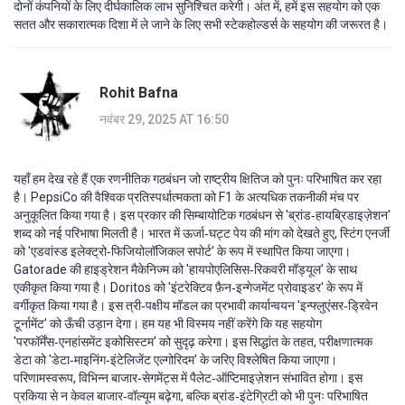
दोनों कंपनियों के लिए दीर्घकालिक लाभ सुनिश्चित करेगी। अंत में, हमें इस सहयोग को एक
सतत और सकारात्मक दिशा में ले जाने के लिए सभी स्टेकहोल्डर्स के सहयोग की जरूरत है।
Rohit Bafna
नवंबर 29, 2025 AT 16:50
यहाँ हम देख रहे हैं एक रणनीतिक गठबंधन जो राष्ट्रीय क्षितिज को पुनः परिभाषित कर रहा
है। PepsiCo की वैश्विक प्रतिस्पर्धात्मकता को F1 के अत्यधिक तकनीकी मंच पर
अनुकूलित किया गया है। इस प्रकार की सिम्बायोटिक गठबंधन से 'ब्रांड‑हायब्रिडाइज़ेशन'
शब्द को नई परिभाषा मिलती है। भारत में ऊर्जा‑घट्ट पेय की मांग को देखते हुए, स्टिंग एनर्जी
को 'एडवांस्ड इलेक्ट्रो‑फिजियोलॉजिकल सपोर्ट' के रूप में स्थापित किया जाएगा।
Gatorade की हाइड्रेशन मैकेनिज्म को 'हायपोएलिसिस‑रिकवरी मॉड्यूल' के साथ
एकीकृत किया गया है। Doritos को 'इंटरेक्टिव फ़ैन‑इन्गेजमेंट प्रोवाइडर' के रूप में
वर्गीकृत किया गया है। इस त्री‑पक्षीय मॉडल का प्रभावी कार्यान्वयन 'इन्फ्लुएंसर‑ड्रिवेन
टूर्नामेंट' को ऊँची उड़ान देगा। हम यह भी विस्मय नहीं करेंगे कि यह सहयोग
'परफॉर्मेंस‑एनहांसमेंट इकोसिस्टम' को सुदृढ़ करेगा। इस सिद्धांत के तहत, परीक्षणात्मक
डेटा को 'डेटा‑माइनिंग‑इंटेलिजेंट एल्गोरिदम' के जरिए विश्लेषित किया जाएगा।
परिणामस्वरूप, विभिन्न बाजार‑सेगमेंट्स में पैलेट‑ऑप्टिमाइज़ेशन संभावित होगा। इस
प्रकिया से न केवल बाजार‑वॉल्यूम बढ़ेगा, बल्कि ब्रांड‑इंटेग्रिटी को भी पुनः परिभाषित