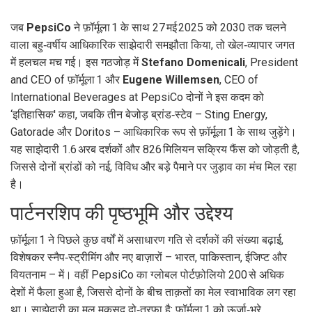
जब
PepsiCo
ने
फ़ॉर्मूला 1
के साथ 27 मई 2025 को 2030 तक चलने
वाला बहु‑वर्षीय आधिकारिक साझेदारी समझौता किया, तो खेल‑व्यापार जगत
में हलचल मच गई। इस गठजोड़ में
Stefano Domenicali
, President
and CEO of
फ़ॉर्मूला 1
और
Eugene Willemsen
, CEO of
International Beverages at
PepsiCo
दोनों ने इस कदम को
‘इतिहासिक' कहा, जबकि तीन बेजोड़ ब्रांड‑स्टेव –
Sting Energy
,
Gatorade
और
Doritos
– आधिकारिक रूप से फ़ॉर्मूला 1 के साथ जुड़ेंगे।
यह साझेदारी 1.6 अरब दर्शकों और 826 मिलियन सक्रिय फैंस को जोड़ती है,
जिससे दोनों ब्रांडों को नई, विविध और बड़े पैमाने पर जुड़ाव का मंच मिल रहा
है।
पार्टनरशिप की पृष्ठभूमि और उद्देश्य
फ़ॉर्मूला 1 ने पिछले कुछ वर्षों में असाधारण गति से दर्शकों की संख्या बढ़ाई,
विशेषकर स्नैप‑स्ट्रीमिंग और नए बाज़ारों – भारत, पाकिस्तान, ईजिप्ट और
वियतनाम – में। वहीं
PepsiCo
का ग्लोबल पोर्टफ़ोलियो 200 से अधिक
देशों में फैला हुआ है, जिससे दोनों के बीच ताक़तों का मेल स्वाभाविक लग रहा
था। साझेदारी का मूल मकसद दो‑तरफ़ा है: फ़ॉर्मूला 1 को ऊर्जा‑भरे,