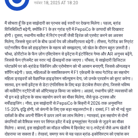
नवंबर 18, 2025 AT 18:20
मैं सोचता हूँ कि इस साझेदारी का प्रभाव कई स्तरों पर देखना मिलेगा। पहला, ब्रांड
विजिबिलिटी बढ़ेगी, क्योंकि F1 के हर ग्रांड प्री में PepsiCo के उत्पादों की दिखावट
होगी। दूसरा, स्थानीय मार्केट में स्टिंग एनर्जी जैसी ड्रिंक को प्रमोट करने का अवसर
मिलेगा, जिससे युवा वर्ग के बीच ऊर्जा पेय की लोकप्रियता बढ़ेगी। तीसरा, गेटोरेड का स्प्रिंट
पार्टनरशिप फैंस को हाइड्रेशन के महत्व को समझाएगा, जो खेल के दौरान बहुत ज़रूरी है।
चौथा, डोरीटोज के फैन ज़ोन एक्टिवेशन से इवेंट्स में इंटरैक्टिव गेम्स और AR अनुभव बढ़ेंगे,
जिससे फैन एंगेजमेंट का स्तर नई ऊँचाइयों तक जाएगा। पाँचवा, ये साझेदारी डिजिटल
प्लेटफ़ॉर्म पर को‑ब्रांडेड पैकेजिंग और प्रोमोशन को भी आसान बनाएगी, जिससे ऑनलाइन
शॉपिंग बढ़ेगी। छठा, महिलाओं के सशक्तिकरण में F1 एकेडमी के साथ गेटोरेड का सहयोग
महिला ड्राइवरों को वैज्ञानिक हाइड्रेशन सॉल्यूशन देगा, जो उनके प्रदर्शन को बूस्ट करेगा।
सातवा, इन सभी इवेंट्स से डेटा एंगलिसिस के लिए बड़ा डेटाबेस तैयार होगा, जिससे भविष्य
की मार्केटिंग स्ट्रैटेजी को ऑप्टिमाइज़ किया जा सकेगा। आठवां, स्थानीय छोटे व्यवसायों को
भी इन बड़े इवेंट्स के साथ सहयोग करने का मौका मिलेगा, जैसे फूड‑ट्रक्स और
मर्चेंडाइजिंग। नौवा, इस साझेदारी से PepsiCo के बिक्री में 2026 तक अनुमानित
15‑20% वृद्धि होगी, जो कंपनी के लिए एक बड़ा माइलस्टोन है। दसवां, F1 को भी नई युवा
दर्शकों के बीच अपनी रैंकिंग में ऊपर लाने का लाभ मिलेगा। ग्यारहवां, इस सहयोग से दोनों
कंपनियों को वैश्विक स्तर पर सिंगल इवेंट में बड़े इन्फ्लुएंसर नेटवर्क से जुड़ने का मौका
मिलेगा। बारवां, इस साझेदारी का मॉडल भविष्य में क्रिकेट या ए‑स्पोर्ट्स जैसे अन्य खेलों में
दोहराया जा सकता है। तेरहवां, समग्र रूप से यह पहल ब्रांड‑इकोसिस्टम को एन्हांस कर