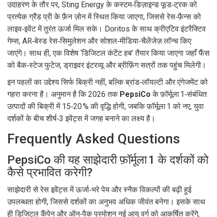
उदाहरण के तौर पर,
Sting Energy
के कस्टम‑डिज़ाइन्ड फूड‑ट्रक को
प्रत्येक ग्रैंड प्री के फ़ैन ज़ोन में स्थित किया जाएगा, जिससे रेस‑फ़ैन्स को
लाइव‑इवेंट में तुरंत ऊर्जा मिल सके।
Doritos
के साथ क्रीएटिव इंटरैक्टिव
गेम्स, AR‑बेस्ड रेस‑सिमुलेशन और सोशल‑मीडिया‑चैलेंजेज़ लॉन्च किए
जाएंगे। साथ ही, एक विशेष ‘डिजिटल कंटेंट हब’ तैयार किया जाएगा जहाँ फैंस
को बैक‑स्टेज फुटेज, ड्राइवर इंटरव्यू और ब्रीफ़िंग सत्रों तक पहुंच मिलेगी।
इन पहलों का उद्देश्य सिर्फ बिक्री नहीं, बल्कि ब्रांड‑लॉयल्टी और एंगेजमेंट को
गहरा करना है। अनुमान है कि 2026 तक
PepsiCo
के फ़ॉर्मूला 1‑संबंधित
उत्पादों की बिक्री में 15‑20 % की वृद्धि होगी, जबकि फ़ॉर्मूला 1 को नए, युवा
दर्शकों के बीच शीर्ष‑3 इवेंट्स में जगह बनाने का लक्ष्य है।
Frequently Asked Questions
PepsiCo की यह साझेदारी फ़ॉर्मूला 1 के दर्शकों को
कैसे प्रभावित करेगी?
साझेदारी से रेस इवेंट्स में ऊर्जा‑भरे पेय और स्नैक विकल्पों की बढ़ी हुई
उपलब्धता होगी, जिससे दर्शकों का अनुभव अधिक जीवंत बनेगा। इसके साथ
ही डिजिटल कैंपेन और ऑन‑पैक प्रमोशन नई आयु वर्ग को आकर्षित करेंगे,