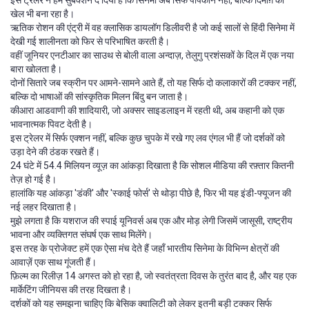
इस ट्रेलर ने हमें सुबक्शन दे दिया है कि सिनेमा अब सिर्फ पॉपकॉर्न नहीं, बल्कि दिमाग़ की
खेल भी बना रहा है।
ऋतिक रोशन की एंट्री में वह क्लासिक डायलॉग डिलीवरी है जो कई सालों से हिंदी सिनेमा में
देखी गई शालीनता को फिर से परिभाषित करती है।
वहीं जूनियर एनटीआर का साउथ से बोली वाला अन्दाज़, तेलुगु प्रशंसकों के दिल में एक नया
बारा खोलता है।
दोनों सितारे जब स्क्रीन पर आमने-सामने आते हैं, तो यह सिर्फ दो कलाकारों की टक्कर नहीं,
बल्कि दो भाषाओं की सांस्कृतिक मिलन बिंदु बन जाता है।
कीआरा आडवाणी की शादियारी, जो अक्सर साइडलाइन में रहती थी, अब कहानी को एक
भावनात्मक पिवट देती है।
इस ट्रेलर में सिर्फ एक्शन नहीं, बल्कि कुछ चुपके में रखे गए लव एंगल भी हैं जो दर्शकों को
उड़ा देने की ठंडक रखते हैं।
24 घंटे में 54.4 मिलियन व्यूज़ का आंकड़ा दिखाता है कि सोशल मीडिया की रफ़्तार कितनी
तेज़ हो गई है।
हालांकि यह आंकड़ा 'डंकी' और 'स्काई फोर्स' से थोड़ा पीछे है, फिर भी यह इंडी-फ्यूजन की
नई लहर दिखाता है।
मुझे लगता है कि यशराज की स्पाई यूनिवर्स अब एक और मोड़ लेगी जिसमें जासूसी, राष्ट्रीय
भावना और व्यक्तिगत संघर्ष एक साथ मिलेंगे।
इस तरह के प्रोजेक्ट हमें एक ऐसा मंच देते हैं जहाँ भारतीय सिनेमा के विभिन्न क्षेत्रों की
आवाज़ें एक साथ गूंजती हैं।
फ़िल्म का रिलीज़ 14 अगस्त को हो रहा है, जो स्वतंत्रता दिवस के तुरंत बाद है, और यह एक
मार्केटिंग जीनियस की तरह दिखता है।
दर्शकों को यह समझना चाहिए कि बेसिक क्वालिटी को लेकर इतनी बड़ी टक्कर सिर्फ