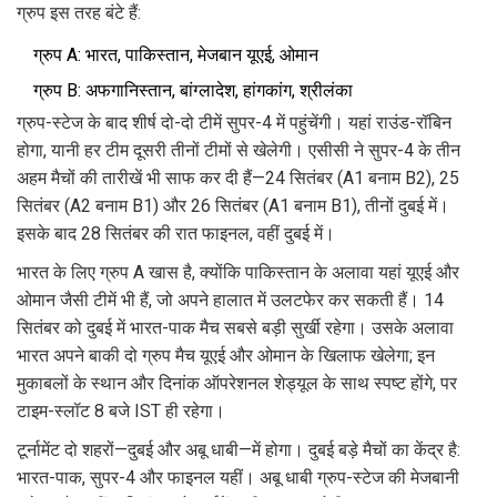
ग्रुप इस तरह बंटे हैं:
ग्रुप A: भारत, पाकिस्तान, मेजबान यूएई, ओमान
ग्रुप B: अफगानिस्तान, बांग्लादेश, हांगकांग, श्रीलंका
ग्रुप-स्टेज के बाद शीर्ष दो-दो टीमें सुपर-4 में पहुंचेंगी। यहां राउंड-रॉबिन
होगा, यानी हर टीम दूसरी तीनों टीमों से खेलेगी। एसीसी ने सुपर-4 के तीन
अहम मैचों की तारीखें भी साफ कर दी हैं—24 सितंबर (A1 बनाम B2), 25
सितंबर (A2 बनाम B1) और 26 सितंबर (A1 बनाम B1), तीनों दुबई में।
इसके बाद 28 सितंबर की रात फाइनल, वहीं दुबई में।
भारत के लिए ग्रुप A खास है, क्योंकि पाकिस्तान के अलावा यहां यूएई और
ओमान जैसी टीमें भी हैं, जो अपने हालात में उलटफेर कर सकती हैं। 14
सितंबर को दुबई में भारत-पाक मैच सबसे बड़ी सुर्खी रहेगा। उसके अलावा
भारत अपने बाकी दो ग्रुप मैच यूएई और ओमान के खिलाफ खेलेगा; इन
मुकाबलों के स्थान और दिनांक ऑपरेशनल शेड्यूल के साथ स्पष्ट होंगे, पर
टाइम-स्लॉट 8 बजे IST ही रहेगा।
टूर्नामेंट दो शहरों—दुबई और अबू धाबी—में होगा। दुबई बड़े मैचों का केंद्र है:
भारत-पाक, सुपर-4 और फाइनल यहीं। अबू धाबी ग्रुप-स्टेज की मेजबानी