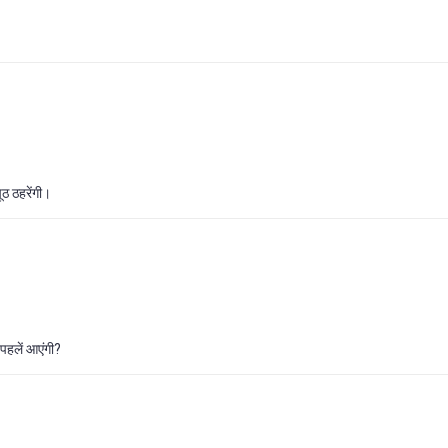
ूठ ठहरेंगी।
 पहलें आएंगी?