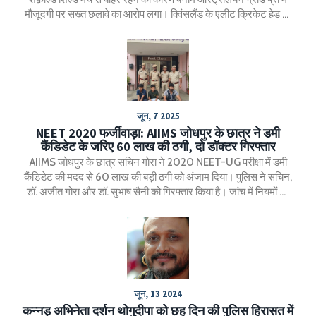
मौजूदगी पर सख्त छलावे का आरोप लगा। क्विंसलैंड के एलीट क्रिकेट हेड जो
डावेस ने खुलेआम उनकी इन्ज़ुरी पर सवाल उठाए, जबकि खवाजा ने गुस्से में
जवाब दिया और मेडिकल टीम की जानकारी को पूरी तरह खारिज कर दिया।
कोच एंड्र्यू मैकडॉनल्ड की समर्थन से मामला और जटिल हो गया। यह विवाद
खिलाड़ी की निजी समय, चोट प्रबंधन और क्रिकेट प्रशासन के बीच के तनाव
को उजागर करता है।
जून, 7 2025
NEET 2020 फर्जीवाड़ा: AIIMS जोधपुर के छात्र ने डमी
कैंडिडेट के जरिए 60 लाख की ठगी, दो डॉक्टर गिरफ्तार
AIIMS जोधपुर के छात्र सचिन गोरा ने 2020 NEET-UG परीक्षा में डमी
कैंडिडेट की मदद से 60 लाख की बड़ी ठगी को अंजाम दिया। पुलिस ने सचिन,
डॉ. अजीत गोरा और डॉ. सुभाष सैनी को गिरफ्तार किया है। जांच में नियमों की
गंभीर खामियां उजागर हो रही हैं।
जून, 13 2024
कन्नड़ अभिनेता दर्शन थोगुदीपा को छह दिन की पुलिस हिरासत में