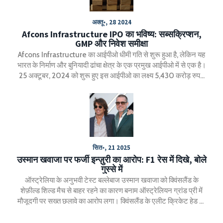
अक्तू॰, 28 2024
Afcons Infrastructure IPO का भविष्य: सब्सक्रिप्शन,
GMP और निवेश समीक्षा
Afcons Infrastructure का आईपीओ धीमी गति से शुरू हुआ है, लेकिन यह
भारत के निर्माण और बुनियादी ढांचा क्षेत्र के एक प्रमुख आईपीओ में से एक है।
25 अक्टूबर, 2024 को शुरू हुए इस आईपीओ का लक्ष्य 5,430 करोड़ रुपये
जुटाना है। इसमें 1,250 करोड़ रुपये की नई पेशकश और 4,180 करोड़ रुपये
के ऑफर फॉर सेल शामिल हैं। इसका मूल्य बैंड 440 से 463 रुपये प्रति शेयर
है। निवेशक इसे 29 अक्टूबर तक सब्सक्राइब कर सकते हैं।
सित॰, 21 2025
उस्मान खवाजा पर फर्जी इन्ज़ुरी का आरोप: F1 रेस में दिखे, बोले
गुस्से में
ऑस्ट्रेलिया के अनुभवी टेस्ट बल्लेबाज उस्मान खवाजा को क्विंसलैंड के
शेफ़ील्ड शिल्ड मैच से बाहर रहने का कारण बनाम ऑस्ट्रेलियन ग्रांड प्री में
मौजूदगी पर सख्त छलावे का आरोप लगा। क्विंसलैंड के एलीट क्रिकेट हेड जो
डावेस ने खुलेआम उनकी इन्ज़ुरी पर सवाल उठाए, जबकि खवाजा ने गुस्से में
जवाब दिया और मेडिकल टीम की जानकारी को पूरी तरह खारिज कर दिया।