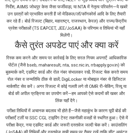
निर्देश, AIIMS जोधपुर केस जैसा फर्जीवाड़ा, या NTA में नेतृत्व परिवर्तन—ये खबरें
उन छात्रों को प्रभावित करती हैं जो मेडिकल/लॉ/कॉनकोर्स आदि के लिए तैयारी
कर रहे हैं। बोर्ड रिजल्ट (बिहार, महाराष्ट्र, राजस्थान, केरल) और राज्य/केंद्रीय
प्रवेश परीक्षाओं (TS EAPCET, JEE/JoSAA) के परिणाम व तिथियां भी यहाँ
मिलेंगी।
कैसे तुरंत अपडेट पाएं और क्या करें
रिस्क कम करने और समय पर कार्रवाई के लिए सरल नियम अपनाएँ: आधिकारिक
पोर्टल (जैसे bseb, maharesult, nta, ssc.nic.in, rrbapply.gov.in) को
बुकमार्क करें; एडमिट कार्ड और रोल नंबर संभालकर रखें; रिजल्ट चेक करते समय
रोल नंबर व जन्मतिथि ठीक से डालें; DigiLocker या मोबाइल नंबर से डिजिटल
मार्कशीट सेव करें। अगर रिजल्ट में कोई गलती लगे तो OMR री-चेकिंग, रिव्यू या
बोर्ड की अपील प्रक्रिया का उपयोग करें—हम आपको ऐसे कदमों की खबर और
लिंक यहाँ देंगे।
परीक्षा तिथियों में अचानक बदलाव भी होते हैं—जैसे महाकुंभ के कारण यूपी बोर्ड की
परीक्षाएँ टलीं या SSC CGL टाइपिंग टेस्ट तकनीकी वजहों से स्थगित हुआ। ऐसे में
परीक्षा केंद्र, नया एडमिट कार्ड और जरूरी दस्तावेज जल्दी चेक करें। काउंसलिंग
(JoSAA) की तिथियाँ और दस्तावेज़ सूची समय पर तैयार रखें ताकि सीट आवंटन