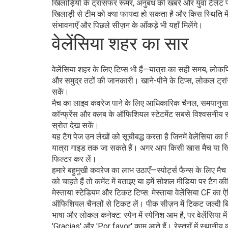
खिलाड़ियों के ट्रांसफर रूमर, अनुबंध की खबरें और युवा टैलें
खिलाड़ी से टीम को क्या फायदा हो सकता है और किस स्थिति म
संभावनाएँ और पिछले सीज़न के आँकड़े भी यहाँ मिलेंगे।
वेलेंसिया शहर का सार
वेलेंसिया शहर के लिए टिप्स भी हैं—यात्रा का सही समय, लोकप
और समुद्र तटों की जानकारी। खाने-पीने के टिप्स, लोकल ट्रा
सकें।
मैच का लाइव कवरेज पाने के लिए आधिकारिक चैनल, समयानुसा
कॉन्फ्रेंस और क्लब के ऑफिशियल स्टेटमेंट सबसे विश्वसनीय स्रो
स्रोत देख सकें।
यह टैग पेज उन लेखों को सूचीबद्ध करता है जिनमें वेलेंसिया का 
यात्रा गाइड तक जा सकते हैं। अगर आप किसी खास मैच या खिलाड
फिल्टर कर लें।
हमारे बहुमुखी कवरेज का लाभ उठाएँ—स्पोर्ट्स फैन्स के लिए
को चाहते हैं तो कमेंट में बताइए या हमें सोशल मीडिया पर टैग 
मेस्ताया स्टेडियम और टिकट टिप्स: मेस्ताया वेलेंसिया CF का
ऑफिशियल चैनलों से टिकट लें। पीक सीज़न में टिकट जल्दी बिक
भाषा और लोकल कनेक्ट: स्पेन में स्पेनिश आम है, पर वेलेंसिया मे
'Gracias' और 'Por favor' काम आते हैं। रेस्तराँ में स्थानीय व