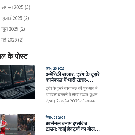
अगस्त 2025
(5)
जुलाई 2025
(2)
जून 2025
(2)
मई 2025
(2)
ाल के पोस्ट
अग॰, 23 2025
अमेरिकी बाजार: ट्रंप के दूसरे
कार्यकाल में भारी उतार-
चढ़ाव, अप्रैल 2025 के
ट्रंप के दूसरे कार्यकाल की शुरुआत में
क्रैश के बाद रिकॉर्ड ऊंचाइयां
अमेरिकी बाजारों में तीखी उथल-पुथल
दिखी। 2 अप्रैल 2025 को व्यापक
टैरिफ घोषणाओं से S&P 500 दो
सत्रों में 10% से ज्यादा गिरा और
दिस॰, 28 2024
करीब 7 ट्रिलियन डॉलर की वैल्यू उड़
आर्सेनल बनाम इप्सविच
गई। 9 अप्रैल को टैरिफ रोकने के
टाउन: काई हैवर्ट्ज का गोल
संकेत के बाद जोरदार रैली आई और
लाया जीत, जानें खिलाड़ियों