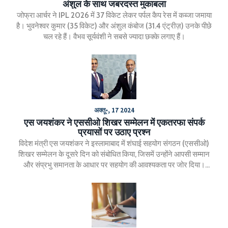
अंशुल के साथ जबरदस्त मुकाबला
जोफ्रा आर्चर ने IPL 2026 में 37 विकेट लेकर पर्पल कैप रेस में कब्जा जमाया
है। भुवनेश्वर कुमार (35 विकेट) और अंशुल कंबोज (31.4 एंट्रीज़) उनके पीछे
चल रहे हैं। वैभव सूर्यवंशी ने सबसे ज्यादा छक्के लगाए हैं।
अक्तू॰, 17 2024
एस जयशंकर ने एससीओ शिखर सम्मेलन में एकतरफा संपर्क
प्रयासों पर उठाए प्रश्न
विदेश मंत्री एस जयशंकर ने इस्लामाबाद में शंघाई सहयोग संगठन (एससीओ)
शिखर सम्मेलन के दूसरे दिन को संबोधित किया, जिसमें उन्होंने आपसी सम्मान
और संप्रभु समानता के आधार पर सहयोग की आवश्यकता पर जोर दिया।
उन्होंने सीमा-पार आतंकवाद, उग्रवाद और अलगाववाद को व्यापार और
जनसंपर्क के लिए तीन बड़ी बाधाएं बताया। इस यात्रा ने लगभग एक दशक बाद
भारतीय विदेश मंत्री की पहली पाकिस्तान यात्रा को अंकित किया।