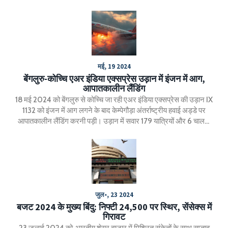
असफल प्रयास किए। लिवरपूल के मैनेजर अर्ने स्लॉट के नए कार्यकाल का यह
शानदार आगाज साबित हुआ, जबकि मैनचेस्टर युनाइटेड के एरिक टेन हाग पर
दबाव बढ़ गया।
मई, 19 2024
बेंगलुरु-कोच्चि एअर इंडिया एक्सप्रेस उड़ान में इंजन में आग,
आपातकालीन लैंडिंग
18 मई 2024 को बेंगलुरु से कोच्चि जा रही एअर इंडिया एक्सप्रेस की उड़ान IX
1132 को इंजन में आग लगने के बाद केम्पेगौड़ा अंतर्राष्ट्रीय हवाई अड्डे पर
आपातकालीन लैंडिंग करनी पड़ी। उड़ान में सवार 179 यात्रियों और 6 चालक
दल के सदस्यों को सुरक्षित बाहर निकाला गया और किसी के हताहत होने की
खबर नहीं है।
जुल॰, 23 2024
बजट 2024 के मुख्य बिंदु: निफ्टी 24,500 पर स्थिर, सेंसेक्स में
गिरावट
23 जुलाई 2024 को, भारतीय शेयर बाजार में मिश्रित संकेतों के साथ सप्ताह