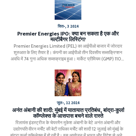
सित॰, 3 2024
Premier Energies IPO: क्या बन सकता है एक और
मल्टीबैगर लिस्टिंग?
Premier Energies Limited (PEL) का आईपीओ बाजार में जोरदार
शुरुआत के लिए तैयार है। कंपनी का आईपीओ तीन दिवसीय सब्सक्रिप्शन
अवधि में 74 गुना अधिक सब्सक्राइब हुआ। मार्केट प्रीमियम (GMP) 110%
से 120% प्रीमियम पर लिस्टिंग का संकेत दे रहा है। PEL भारत का दूसरा
सबसे बड़ा सोलर सेल और मॉड्यूल निर्माता बन चुका है, जिसकी वार्षिक स्थापित
क्षमता 2 GW सोलर सेल्स और 4.13 GW मॉड्यूल्स की है।
जुल॰, 12 2024
अनंत अंबानी की शादी: मुंबई में यातायात प्रतिबंध, बांद्रा-कुर्ला
कॉम्प्लेक्स के आसपास बचने वाले रास्ते
रिलायंस इंडस्ट्रीज के चेयरमैन मुकेश अंबानी के बेटे अनंत अंबानी और
उद्योगपति वीरन मर्चेंट की बेटी राधिका मर्चेंट की शादी 12 जुलाई को मुंबई के
बांद्रा कुर्ला कॉम्प्लेक्स में हो रही है। इस आयोजन में भारत और विदेश से अनेक