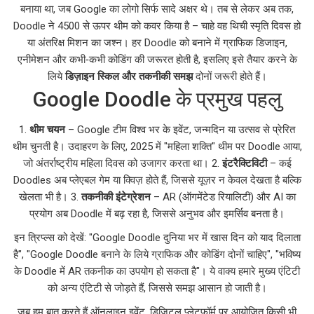
बनाया था, जब Google का लोगो सिर्फ सादे अक्षर थे। तब से लेकर अब तक,
Doodle ने 4500 से ऊपर थीम को कवर किया है – चाहे वह थिची स्मृति दिवस हो
या अंतरिक्ष मिशन का जश्न। हर Doodle को बनाने में ग्राफिक डिजाइन,
एनीमेशन और कभी‑कभी कोडिंग की जरूरत होती है, इसलिए इसे तैयार करने के
लिये
डिज़ाइन स्किल और तकनीकी समझ
दोनों जरूरी होते हैं।
Google Doodle के प्रमुख पहलु
1.
थीम चयन
– Google टीम विश्व भर के इवेंट, जन्मदिन या उत्सव से प्रेरित
थीम चुनती है। उदाहरण के लिए, 2025 में "महिला शक्ति" थीम पर Doodle आया,
जो अंतर्राष्ट्रीय महिला दिवस को उजागर करता था। 2.
इंटरैक्टिविटी
– कई
Doodles अब प्लेएबल गेम या क्विज़ होते हैं, जिससे यूज़र न केवल देखता है बल्कि
खेलता भी है। 3.
तकनीकी इंटेग्रेशन
– AR (ऑगमेंटेड रियालिटी) और AI का
प्रयोग अब Doodle में बढ़ रहा है, जिससे अनुभव और इमर्सिव बनता है।
इन त्रिप्ल्स को देखें: "Google Doodle दुनिया भर में खास दिन को याद दिलाता
है", "Google Doodle बनाने के लिये ग्राफिक और कोडिंग दोनों चाहिए", "भविष्य
के Doodle में AR तकनीक का उपयोग हो सकता है"। ये वाक्य हमारे मुख्य एंटिटी
को अन्य एंटिटी से जोड़ते हैं, जिससे समझ आसान हो जाती है।
जब हम बात करते हैं
ऑनलाइन इवेंट
,
डिजिटल प्लेटफ़ॉर्म पर आयोजित किसी भी