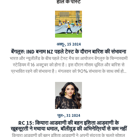
हाल के पोस्ट
अक्तू॰, 15 2024
बेंगलुरु: IND बनाम NZ पहले टेस्ट के दौरान बारिश की संभावना
भारत और न्यूजीलैंड के बीच पहले टेस्ट मैच का आयोजन बेंगलुरु के चिन्नास्वामी
स्टेडियम में 16 अक्टूबर को होना है। इस दौरान मौसम धूमिल और बारिश से
प्रभावित रहने की संभावना है। मंगलवार को 90% संभावना के साथ वर्षा होने
की आशंका है। बुधवार और गुरुवार को भी बारिश के आसार हैं। इस मैच में
भारतीय टीम को रोहित शर्मा और न्यूजीलैंड की टीम को टॉम लैथम लीड कर रहे
हैं।
जुल॰, 31 2024
RC 15: कियारा आडवाणी की बहन इशिता आडवाणी के
खूबसूरती ने मचाया धमाल, बॉलीवुड की अभिनेत्रियों से कम नहीं
कियारा आडवाणी की बहन इशिता आडवाणी ने अपनी सुंदरता के चलते सोशल