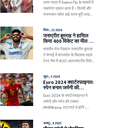
उत्तर भारत में Swine Flu के मामलों में
के उपाय
जबर्दस्त उछाल आया है। दिल्ली और
राजस्थान समेत कई राज्य बुरी तरह
प्रभावित हैं, अब तक 20,414 मामले
और 347 मौतें दर्ज हो चुकी हैं।
सित॰, 21 2024
वैक्सीनेशन, मास्क और समय रहते
जसप्रीत बुमराह ने हासिल
इलाज को जरूरी बताया जा रहा है।
किया 400 विकेट का मील का
पत्थर, कपिल देव और
भारतीय तेज गेंदबाज जसप्रीत बुमराह
मोहम्मद शमी के बाद तीसरे
ने चेन्नई में बांग्लादेश के खिलाफ पहले
सबसे तेज भारतीय गेंदबाज
टेस्ट मैच में 400 अंतरराष्ट्रीय विकेट
लेकर एक महत्वपूर्ण मील का पत्थर
हासिल किया है। वह कपिल देव और
जुल॰, 5 2024
मोहम्मद शमी के बाद यह उपलब्धि
Euro 2024 क्वार्टरफाइनल:
हासिल करने वाले तीसरे सबसे तेज
स्पेन बनाम जर्मनी की
भारतीय गेंदबाज हैं। बुमराह ने 227
रणनीतिक जंग
Euro 2024 के क्वार्टरफाइनल में
पारियों में यह मुकाम हासिल किया।
जर्मनी और स्पेन की टक्कर
MHPArena, स्टटगार्ट में होगी।
जर्मनी ने संघर्ष के साथ क्वार्टरफाइनल
में जगह बनाई है, जबकि स्पेन ने
अक्तू॰, 8 2025
बेहतरीन प्रदर्शन किया है। दोनों टीमें