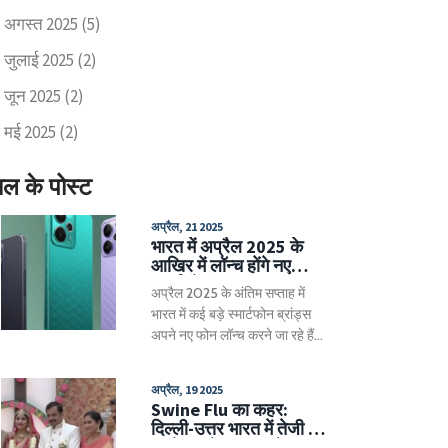
अगस्त 2025
(5)
जुलाई 2025
(2)
जून 2025
(2)
मई 2025
(2)
ाल के पोस्ट
अप्रैल, 21 2025
भारत में अप्रैल 2025 के
आखिर में लॉन्च होंगे नए
स्मार्टफोन्स: CMF Phone 2
अप्रैल 2025 के अंतिम सप्ताह में
Pro, Vivo T4 5G,
भारत में कई बड़े स्मार्टफोन ब्रांड्स
Motorola Razr 60
अपने नए फोन लॉन्च करने जा रहे हैं।
Ultra और अन्य डिवाइस
इनमें बजट से लेकर प्रीमियम फ्लैगशिप
तक अलग-अलग ऑप्शन शामिल हैं।
अप्रैल, 19 2025
इन फोन्स में लेटेस्ट प्रोसेसर, दमदार
Swine Flu का कहर:
कैमरा और शानदार डिस्प्ले फीचर्स
दिल्ली-उत्तर भारत में तेजी से
देखने को मिलेंगे।
बढ़ते मामले, लक्षण और बचाव