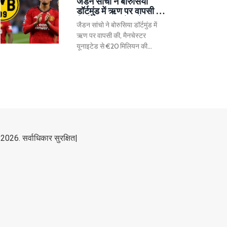
जैडन सांचो ने बोरुसिया
अब तक अजेय बनी हुई हैं और इस मैच
डॉर्टमुंड में ऋण पर वापसी की,
में नियंत्रण के लिए जंग होगी।
मैनचेस्टर यूनाइटेड से क़ीमत
जैडन सांचो ने बोरुसिया डॉर्टमुंड में
घटेगी
ऋण पर वापसी की, मैनचेस्टर
यूनाइटेड से €20 मिलियन की
संभावित बिक्री, और चेलेसी में असफल
ऋण अवधि।
2026. सर्वाधिकार सुरक्षित|