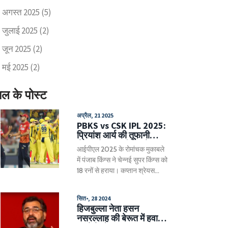
अगस्त 2025
(5)
जुलाई 2025
(2)
जून 2025
(2)
मई 2025
(2)
ाल के पोस्ट
अप्रैल, 21 2025
PBKS vs CSK IPL 2025:
प्रियांश आर्य की तूफानी
सेंचुरी से पंजाब किंग्स ने 18
आईपीएल 2025 के रोमांचक मुकाबले
रन से मारी बाज़ी
में पंजाब किंग्स ने चेन्नई सुपर किंग्स को
18 रनों से हराया। कप्तान श्रेयस
अय्यर के टॉस जीतकर बल्लेबाजी के
फैसले के साथ ही प्रियांश आर्य ने पहली
सित॰, 28 2024
गेंद पर छक्का मारकर इतिहास रच
हिजबुल्ला नेता हसन
दिया। पंजाब की जबरदस्त बैटिंग और
नसरल्लाह की बेरूत में हवाई
उसपर सधी हुई गेंदबाजी ने टीम को
हमले में मौत - इज़राइल