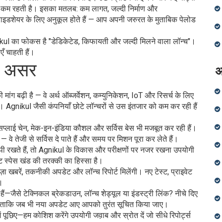
राबी कम रहती है। इसका मतलब: कम लागत, जल्दी निर्माण और
राइडशेयर के लिए अनुकूल होते हैं — आप अपनी जरुरत के मुताबिक पेलोड
 Agnikul का फोकस है "डेडिकेटेड, किफायती और जल्दी मिलने वाला लॉन्च"।
एँ चाहती हैं।
ें असर
अ
 मांग बढ़ी है — वे अर्थ ऑब्जर्वेशन, कम्युनिकेशन, IoT और रिसर्च के लिए
। Agnikul जैसी कंपनियाँ छोटे लॉन्चरों से उस इंतजार को कम कर रही हैं
सप्लाई चेन, मेक-इन-इंडिया कौशल और सर्विस बेस भी मजबूत कर रही हैं।
े तेजी से सर्विस दे पाते हैं और समय पर मिशन पूरा कर लेते हैं।
स्पी रखते हैं, तो Agnikul के विकास और परीक्षणों पर नजर रखना उपयोगी
ट स्पेस खंड की तरक्की का हिस्सा है।
ा खबरें, तकनीकी अपडेट और लॉन्च रिपोर्ट मिलेंगी। नए टेस्ट, प्राइवेट
।
ैसे टेक्निकल ब्रेकडाउन, लॉन्च शेड्यूल या इंडस्ट्री लिंक? नीचे दिए
र लें ताकि जब भी नया अपडेट आए आपको तुरंत सूचित किया जाए।
 पूछिए—हम कोशिश करेंगे उपयोगी जव़ाब और स्रोत दें जो सीधे रिपोर्ट्स