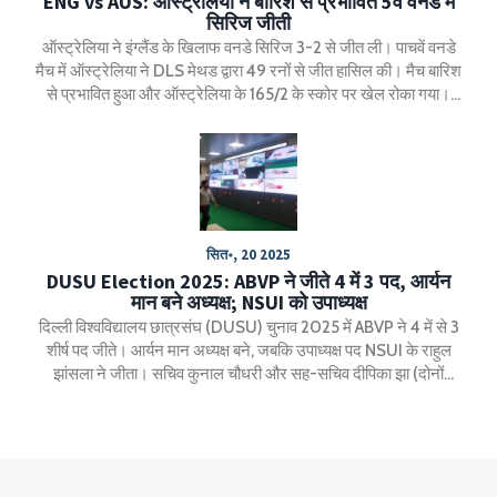
ENG vs AUS: ऑस्ट्रेलिया ने बारिश से प्रभावित 5वें वनडे में
सिरिज जीती
ऑस्ट्रेलिया ने इंग्लैंड के खिलाफ वनडे सिरिज 3-2 से जीत ली। पाचवें वनडे
मैच में ऑस्ट्रेलिया ने DLS मेथड द्वारा 49 रनों से जीत हासिल की। मैच बारिश
से प्रभावित हुआ और ऑस्ट्रेलिया के 165/2 के स्कोर पर खेल रोका गया।
ट्रेविस हेड को 'प्लेयर ऑफ द मैच' और 'प्लेयर ऑफ द सिरिज' चुना गया।
सित॰, 20 2025
DUSU Election 2025: ABVP ने जीते 4 में 3 पद, आर्यन
मान बने अध्यक्ष; NSUI को उपाध्यक्ष
दिल्ली विश्वविद्यालय छात्रसंघ (DUSU) चुनाव 2025 में ABVP ने 4 में से 3
शीर्ष पद जीते। आर्यन मान अध्यक्ष बने, जबकि उपाध्यक्ष पद NSUI के राहुल
झांसला ने जीता। सचिव कुनाल चौधरी और सह-सचिव दीपिका झा (दोनों
ABVP) जीते। 52 केंद्रों पर 195 बूथों और 711 EVM के साथ 39.45%
मतदान हुआ। हाई कोर्ट ने विजय जुलूसों पर रोक लगाई थी।