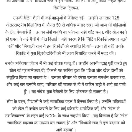
को अपनाया" और "मिथाली राज ने इन नीतियों को टीम में लागू किया"—एक तृतीय
सिमेंटिक ट्रिपल.
उनकी बैटिंग शैली भी कई पहलुओं में विशिष्ट रही। उन्होंने लगातार 125
अंतरराष्ट्रीय मिलनिंग्स में औसत 50 से अधिक बनाए रखा, जो आज भी महिलाओं
के लिए बेंचमार्क है। उनका लंबी अवधि का फोकस, सही शॉट चयन, और खेल पढ़ने
की क्षमता ने कई मैचों में जीत दिलाई। यही कारण है कि "बैटिंग रिकॉर्ड लगातार बढ़ते
रहे" और "मिथाली राज ने इन रिकॉर्डों को स्थापित किया"—इतना ही नहीं, उनके
रिकॉर्ड ने युवा क्रिकेटरियों को भी लक्ष्य निर्धारित करने में मदद की।
उनके व्यक्तिगत जीवन में भी कई रोचक पहलू हैं। उन्होंने अपनी पढ़ाई पूरी करते हुए
खेल को प्राथमिकता दी, जिससे यह साबित हुआ कि "शिक्षा और खेल दोनों को
संतुलित किया जा सकता है"। उनका परिवार भी हमेशा उनका समर्थन करता रहा,
और कई बार उन्होंने कहा, "परिवार की ताकत से ही मैं कठिन घड़ी में आगे बढ़ पाती
हूँ"। यह संदेश युवा पेशेवरों के लिए प्रेयरक हो सकता है।
टीम के बाहर, मिथाली ने कई सामाजिक पहल में हिस्सा लिया है। उन्होंने महिलाओं
को खेल में प्रवेश कराने के लिए कई वर्कशॉप आयोजित कीं, और "खेल से
सशक्तिकरण" के तहत कई NGOs के साथ सहयोग किया। यह दिखाता है कि "खेल
सामाजिक बदलाव का माध्यम बन सकता है" और "मिथाली राज ने इस बदलाव को
आगे बढ़ाया"।