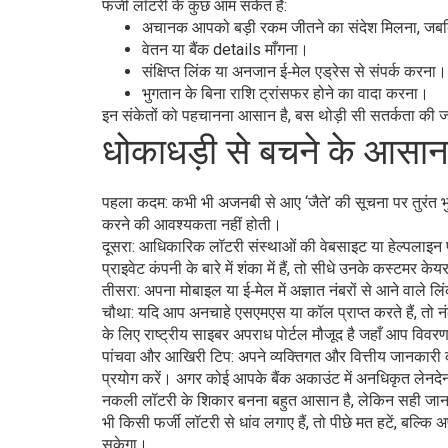
फर्जी लॉटरी के कुछ आम संकेत हैं:
अचानक आपको बड़ी रकम जीतने का संदेश मिलना, जबक
वेतन या बैंक details माँगना।
संक्षिप्त लिंक या अनजान ई‑मेल एड्रेस से संपर्क करना।
भुगतान के बिना राशि ट्रांसफर होने का वादा करना।
इन संकेतों को पहचानना आसान है, बस थोड़ी सी सतर्कता की 
धोकाधड़ी से बचने के आसा
पहला कदम: कभी भी अजनबी से आए ‘जैते’ की सूचना पर तुरंत भ
करने की आवश्यकता नहीं होती।
दूसरा: आधिकारिक लॉटरी संस्थाओं की वेबसाइट या हेल्पलाइ
प्राइवेट कंपनी के बारे में शंका में हैं, तो सीधे उनके कस्टमर केयर
तीसरा: अपना मोबाइल या ई‑मेल में अज्ञात नंबरों से आने वाले लि
चौथा: यदि आप अनचाहे एसएमएस या कॉल प्राप्त करते हैं, तो नंब
के लिए राष्ट्रीय साइबर अपराध पोर्टल मौजूद है जहाँ आप विव
पांचवा और आखिरी टिप: अपने व्यक्तिगत और वित्तीय जानकारी 
प्रयोग करें। अगर कोई आपके बैंक अकाउंट में अनधिकृत लेनदे
नकली लॉटरी के शिकार बनना बहुत आसान है, लेकिन सही जान
भी किसी फर्जी लॉटरी से धांव लगाए हैं, तो पीछे मत हटें, बल
सकेगा।