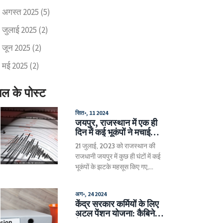
अगस्त 2025
(5)
जुलाई 2025
(2)
जून 2025
(2)
मई 2025
(2)
ाल के पोस्ट
सित॰, 11 2024
जयपुर, राजस्थान में एक ही
दिन में कई भूकंपों ने मचाई
दहशत, लेकिन जानमाल का
21 जुलाई, 2023 को राजस्थान की
नुकसान नहीं
राजधानी जयपुर में कुछ ही घंटों में कई
भूकंपों के झटके महसूस किए गए,
जिससे लोग घबरा गए लेकिन कोई हानि
नहीं हुई। पहले झटका सुबह 4:09
अग॰, 24 2024
बजे 4.4 तीव्रता का आया, फिर 4:22
केंद्र सरकार कर्मियों के लिए
बजे और 4:25 बजे 3.1 और 3.4
अटल पेंशन योजना: कैबिनेट
तीव्रता के दो और झटके आए। अन्त में
ने दी मंजूरी