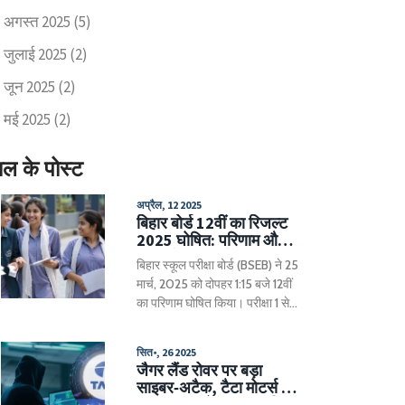
अगस्त 2025
(5)
जुलाई 2025
(2)
जून 2025
(2)
मई 2025
(2)
ाल के पोस्ट
अप्रैल, 12 2025
बिहार बोर्ड 12वीं का रिजल्ट
2025 घोषित: परिणाम और
पास की जानकारी
बिहार स्कूल परीक्षा बोर्ड (BSEB) ने 25
मार्च, 2025 को दोपहर 1:15 बजे 12वीं
का परिणाम घोषित किया। परीक्षा 1 से
15 फरवरी तक 1,677 केंद्रों पर
आयोजित की गई थी। 12.92 लाख से
सित॰, 26 2025
अधिक छात्र सम्मिलित हुए थे।
जैगर लैंड रोवर पर बड़ा
परिणाम ऑनलाइन पोर्टल पर रोल नंबर
साइबर‑अटैक, टैटा मोटर्स को
और कोड से उपलब्ध हैं। पास होने के
₹23,864 करोड़ का संभावित