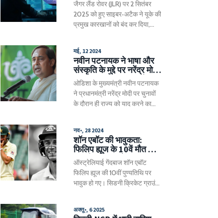
जैगर लैंड रोवर (JLR) पर 2 सितंबर
लिए थ्योरी में 33% और प्रैक्टिकल में
नुकसान
2025 को हुए साइबर‑अटैक ने यूके की
40% अंक आवश्यक हैं।
प्रमुख कारखानों को बंद कर दिया,
33,000 कर्मचारियों को घर भेजा और
टैटा मोटर्स को संभावित
मई, 12 2024
₹21,000‑23,864 करोड़ का नुकसान
नवीन पटनायक ने भाषा और
पहुंचा। शेयरों में गिरावट, बीमा नहीं होने
संस्कृति के मुद्दे पर नरेंद्र मोदी
की परेशानी और पूरे सप्लाई चैन में
पर बोला हमला, 'चुनाव के
ओडिशा के मुख्यमंत्री नवीन पटनायक
असर इस घटना को उद्योग के लिए
समय ही ओडिशा को याद
ने प्रधानमंत्री नरेंद्र मोदी पर चुनावों
चेतावनी बनाते हैं।
करना' का आरोप
के दौरान ही राज्य को याद करने का
आरोप लगाया है। पटनायक ने कहा कि
मोदी के वादे केवल रूखी-सूखी घोषणाएँ
नव॰, 28 2024
हैं।
शॉन एबॉट की भावुकता:
फिलिप ह्यूज के 10वें मौत की
सालगिरह पर यादें ताजा
ऑस्ट्रेलियाई गेंदबाज शॉन एबॉट
फिलिप ह्यूज की 10वीं पुण्यतिथि पर
भावुक हो गए। सिडनी क्रिकेट ग्राउंड
पर ह्यूज की याद में एक मिनट का मौन
रखा गया, जिसमें एबॉट ने आंसू बहाए।
अक्तू॰, 6 2025
ह्यूज को याद करते हुए उसके परिवार ने