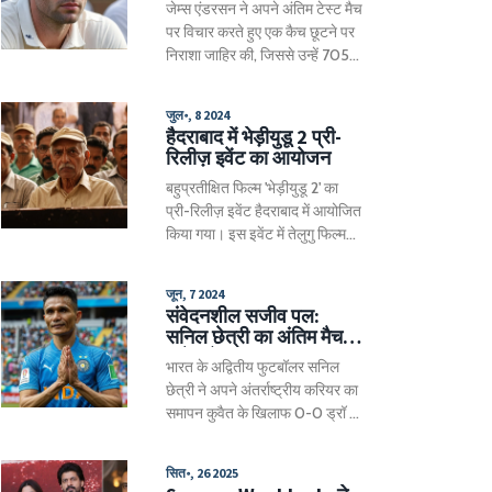
जेम्स एंडरसन ने अपने अंतिम टेस्ट मैच
वहीं, आयरलैंड के लिए पॉल स्टर्लिंग
पर विचार करते हुए एक कैच छूटने पर
और एंडी बालबर्नी प्रमुख खिलाड़ी हैं।
निराशा जाहिर की, जिससे उन्हें 705
मैच के लाइव अपडेट उपलब्ध हैं।
विकेट्स की बजाय 704 ही मिल सके।
मैच के बाद के एक इंटरव्यू में, एंडरसन
जुल॰, 8 2024
ने अपनी उपलब्धियों पर गर्व महसूस
हैदराबाद में भेड़ीयुडू 2 प्री-
किया और भीड़ की प्रतिक्रिया से
रिलीज़ इवेंट का आयोजन
अभिभूत हुए। उन्होंने अपनी यात्रा की
बहुप्रतीक्षित फिल्म 'भेड़ीयुडू 2' का
सराहना की और खेल के दोस्तियों की
प्री-रिलीज़ इवेंट हैदराबाद में आयोजित
विशेषता को स्वीकार किया।
किया गया। इस इवेंट में तेलुगु फिल्म
इंडस्ट्री के कई प्रतिष्ठित शख्सियतों
और सेलेब्रिटीज ने शिरकत की। फिल्म
जून, 7 2024
की कास्ट और क्रू ने अपनी उम्मीदें
संवेदनशील सजीव पल:
और अनुभव साझा किए। यह कार्यक्रम
सनिल छेत्री का अंतिम मैच,
दर्शकों और प्रशंसकों में उत्साह और
कुवैत से ड्रॉ
भारत के अद्वितीय फुटबॉलर सनिल
प्रत्याशा को बढ़ाता है।
छेत्री ने अपने अंतर्राष्ट्रीय करियर का
समापन कुवैत के खिलाफ 0-0 ड्रॉ के
साथ किया। 151वें और आखिरी
मुकाबले में छेत्री ने कई मौकों पर गोल
सित॰, 26 2025
करने की कोशिश की, लेकिन सफल