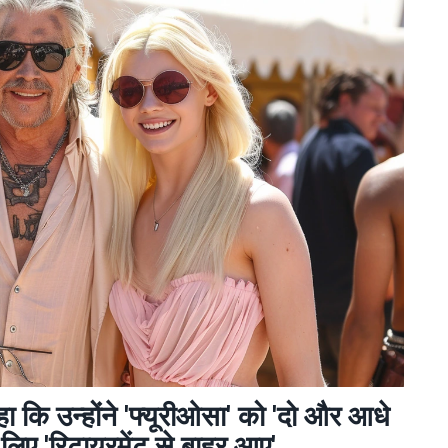
कहा कि उन्होंने 'फ्यूरीओसा' को 'दो और आधे
के लिए 'रिटायरमेंट से बाहर आए'