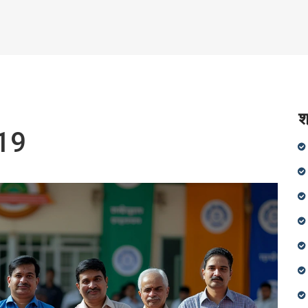
श
 19