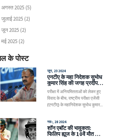
अगस्त 2025
(5)
जुलाई 2025
(2)
जून 2025
(2)
मई 2025
(2)
ाल के पोस्ट
जून, 23 2024
एनटीए के महा निदेशक सुभोध
कुमार सिंह की जगह प्रदीप
सिंह खरोला नियुक्त, नीट
परीक्षा में अनियमितताओं को लेकर हुए
विवाद के बीच बड़ा बदलाव
विवाद के बीच, राष्ट्रीय परीक्षा एजेंसी
(एनटीए) के महानिदेशक सुभोध कुमार
सिंह को पद से हटा दिया गया। सिंह की
सेवाएं कार्मिक एवं प्रशिक्षण विभाग में
नव॰, 28 2024
'अनिवार्य प्रतीक्षा' पर रखी गई हैं।
शॉन एबॉट की भावुकता:
प्रदूषण नियंत्रण बोर्ड के चेयरमैन
फिलिप ह्यूज के 10वें मौत की
प्रदीप सिंह खरोला को एनटीए का
सालगिरह पर यादें ताजा