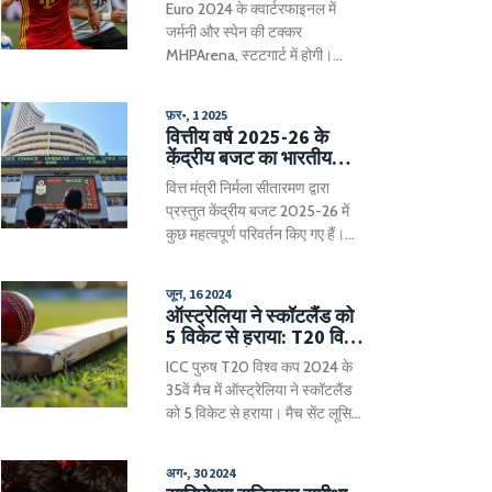
Euro 2024 के क्वार्टरफाइनल में
गंभीर मामलों का सामना कर रहे हैं।
जर्मनी और स्पेन की टक्कर
रंजीत सिंह की हत्या का आरोप डेरे के
MHPArena, स्टटगार्ट में होगी।
प्रबंधन से जुड़े एक पत्र को लेकर
जर्मनी ने संघर्ष के साथ क्वार्टरफाइनल
था।
में जगह बनाई है, जबकि स्पेन ने
फ़र॰, 1 2025
बेहतरीन प्रदर्शन किया है। दोनों टीमें
वित्तीय वर्ष 2025-26 के
अब तक अजेय बनी हुई हैं और इस मैच
केंद्रीय बजट का भारतीय
में नियंत्रण के लिए जंग होगी।
शेयर बाजार पर प्रभाव:
वित्त मंत्री निर्मला सीतारमण द्वारा
नवीनतम अपडेट
प्रस्तुत केंद्रीय बजट 2025-26 में
कुछ महत्वपूर्ण परिवर्तन किए गए हैं।
इसमें शेयर और म्यूचुअल फंड के
डिविडेंड पर टीडीएस की सीमा बढ़ाई
जून, 16 2024
गई है, जिससे खुदरा निवेशकों को लाभ
ऑस्ट्रेलिया ने स्कॉटलैंड को
होगा। बाजार ने बजट के प्रति मिश्रित
5 विकेट से हराया: T20 विश्व
प्रतिक्रिया दी है, जहां बीएसई सेंसेक्स
कप 2024 में शानदार जीत
ICC पुरुष T20 विश्व कप 2024 के
में मामूली वृद्धि हुई है। निवेशकों और
35वें मैच में ऑस्ट्रेलिया ने स्कॉटलैंड
व्यापारियों के लिए यह बदलाव महत्वपूर्ण
को 5 विकेट से हराया। मैच सेंट लूसिया
हो सकते हैं।
के डैरेन सैमी नेशनल क्रिकेट स्टेडियम
में खेला गया। स्कॉटलैंड ने 20 ओवर
अग॰, 30 2024
में 180/5 रन बनाये, जबकि