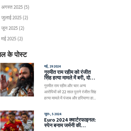
अगस्त 2025
(5)
जुलाई 2025
(2)
जून 2025
(2)
मई 2025
(2)
ाल के पोस्ट
मई, 29 2024
गुरमीत राम रहीम को रंजीत
सिंह हत्या मामले में बरी, दो
और गंभीर मामलों का सामना
गुरमीत राम रहीम और चार अन्य
आरोपियों को 22 साल पुराने रंजीत सिंह
हत्या मामले में पंजाब और हरियाणा हाई
कोर्ट ने बरी कर दिया है। डेरे प्रमुख
राम रहीम वर्तमान में दो महिला
जुल॰, 5 2024
अनुयायियों के बलात्कार के मामले में
Euro 2024 क्वार्टरफाइनल:
सजा काट रहे हैं। इस फैसले से राम
स्पेन बनाम जर्मनी की
रहीम को बड़ी राहत मिली है। दो और
रणनीतिक जंग