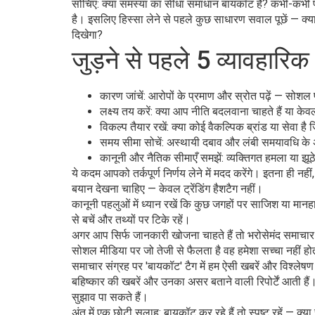
सोचिए: क्या समस्या का सीधा समाधान बायकॉट है? कभी-कभी पे
है। इसलिए हिस्सा लेने से पहले कुछ साधारण सवाल पूछें — क्या ल
दिखेगा?
जुड़ने से पहले 5 व्यावहारिक
कारण जांचें: आरोपों के प्रमाण और स्रोत पढ़ें — सोशल प
लक्ष्य तय करें: क्या आप नीति बदलवाना चाहते हैं या 
विकल्प तैयार रखें: क्या कोई वैकल्पिक ब्रांड या सेवा ह
समय सीमा सोचें: अस्थायी दबाव और लंबी समयावधि के 
कानूनी और नैतिक सीमाएँ समझें: व्यक्तिगत हमला या झू
ये कदम आपको तर्कपूर्ण निर्णय लेने में मदद करेंगे। इतना ही 
बयान देखना चाहिए — केवल ट्रेंडिंग हैशटैग नहीं।
कानूनी पहलुओं में ध्यान रखें कि कुछ जगहों पर साजिश या मान
से बचें और तथ्यों पर टिके रहें।
अगर आप सिर्फ जानकारी खोजना चाहते हैं तो भरोसेमंद समाचार पढ
सोशल मीडिया पर जो तेजी से फैलता है वह हमेशा सच्चा नहीं ह
समाचार संग्रह पर 'बायकॉट' टैग में हम ऐसी खबरें और विश्लेष
बहिष्कार की खबरें और उनका असर बताने वाली रिपोर्टें आती ह
सुझाव पा सकते हैं।
अंत में एक छोटी सलाह: बायकॉट कर रहे हैं तो स्पष्ट रहें — क्य