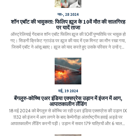
नव॰, 28 2024
शॉन एबॉट की भावुकता: फिलिप ह्यूज के 10वें मौत की सालगिरह
पर यादें ताजा
ऑस्ट्रेलियाई गेंदबाज शॉन एबॉट फिलिप ह्यूज की 10वीं पुण्यतिथि पर भावुक हो
गए। सिडनी क्रिकेट ग्राउंड पर ह्यूज की याद में एक मिनट का मौन रखा गया,
जिसमें एबॉट ने आंसू बहाए। ह्यूज को याद करते हुए उसके परिवार ने उन्हें एक
प्यार भरी, हंसमुख, और जीवन से भरी व्यक्ति के रूप में याद किया। 'द बॉय फ्रॉम
मैक्सविले' डॉक्यूमेंट्री भी दर्शकों के लिए प्रस्तुत की जाएगी।
मई, 19 2024
बेंगलुरु-कोच्चि एअर इंडिया एक्सप्रेस उड़ान में इंजन में आग,
आपातकालीन लैंडिंग
18 मई 2024 को बेंगलुरु से कोच्चि जा रही एअर इंडिया एक्सप्रेस की उड़ान IX
1132 को इंजन में आग लगने के बाद केम्पेगौड़ा अंतर्राष्ट्रीय हवाई अड्डे पर
आपातकालीन लैंडिंग करनी पड़ी। उड़ान में सवार 179 यात्रियों और 6 चालक
दल के सदस्यों को सुरक्षित बाहर निकाला गया और किसी के हताहत होने की