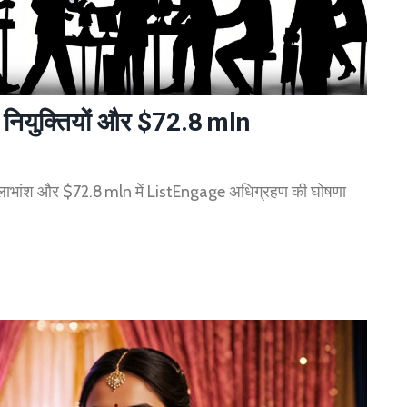
नियुक्तियों और $72.8 mln
1 लाभांश और $72.8 mln में ListEngage अधिग्रहण की घोषणा