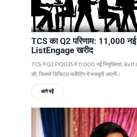
TCS का Q2 परिणाम: 11,000 नई 
ListEngage खरीद
TCS ने Q2 FY2025 में 11,000 नई नियुक्तियां, Rs 1
की, जिससे डिजिटल मार्केटिंग में मजबूती आएगी।
आगे पढ़ें