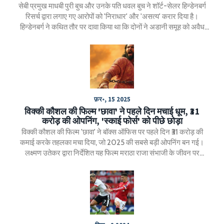
सेबी प्रमुख माधबी पुरी बुच और उनके पति धवल बुच ने शॉर्ट-सेलर हिन्डेनबर्ग
रिसर्च द्वारा लगाए गए आरोपों को 'निराधार' और 'असत्य' करार दिया है।
हिन्डेनबर्ग ने कथित तौर पर दावा किया था कि दोनों ने अडानी समूह को अवैध
रूप से निधियों का स्थानांतरण किया। बुच दंपति ने खुलासा किया कि वे अपनी
सभी वित्तीय दस्तावेज किसी भी प्राधिकारी को दिखाने के लिए तैयार हैं।
फ़र॰, 15 2025
विक्की कौशल की फिल्म 'छावा' ने पहले दिन मचाई धूम, ₹31
करोड़ की ओपनिंग, 'स्काई फोर्स' को पीछे छोड़ा
विक्की कौशल की फिल्म 'छावा' ने बॉक्स ऑफिस पर पहले दिन ₹31 करोड़ की
कमाई करके तहलका मचा दिया, जो 2025 की सबसे बड़ी ओपनिंग बन गई।
लक्ष्मण उतेकर द्वारा निर्देशित यह फिल्म मराठा राजा संभाजी के जीवन पर
आधारित है। पुणे में 79.75% ऑक्यूपेंसी के साथ इस फिल्म ने इसे विक्की
कौशल के करियर की सबसे बड़ी ओपनिंग बना दिया। फिल्म को बड़े पैमाने पर
बनाने और कौशल की परफॉर्मेंस के लिए सराहा गया है।