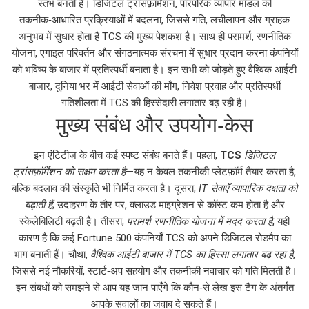
स्तंभ बनती हैं।
डिजिटल ट्रांसफ़ॉर्मेशन
,
पारंपरिक व्यापार मॉडल को
तकनीक‑आधारित प्रक्रियाओं में बदलना, जिससे गति, लचीलापन और ग्राहक
अनुभव में सुधार होता है
TCS की मुख्य पेशकश है। साथ ही
परामर्श
,
रणनीतिक
योजना, एगाइल परिवर्तन और संगठनात्मक संरचना में सुधार प्रदान करना
कंपनियों
को भविष्य के बाजार में प्रतिस्पर्धी बनाता है। इन सभी को जोड़ते हुए
वैश्विक आईटी
बाजार
,
दुनिया भर में आईटी सेवाओं की माँग, निवेश प्रवाह और प्रतिस्पर्धी
गतिशीलता
में TCS की हिस्सेदारी लगातार बढ़ रही है।
मुख्य संबंध और उपयोग‑केस
इन एंटिटीज़ के बीच कई स्पष्ट संबंध बनते हैं। पहला,
TCS
डिजिटल
ट्रांसफ़ॉर्मेशन को सक्षम करता है
—यह न केवल तकनीकी प्लेटफ़ॉर्म तैयार करता है,
बल्कि बदलाव की संस्कृति भी निर्मित करता है। दूसरा,
IT सेवाएँ व्यापारिक दक्षता को
बढ़ाती हैं
; उदाहरण के तौर पर, क्लाउड माइग्रेशन से कॉस्ट कम होता है और
स्केलेबिलिटी बढ़ती है। तीसरा,
परामर्श रणनीतिक योजना में मदद करता है
, यही
कारण है कि कई Fortune 500 कंपनियाँ TCS को अपने डिजिटल रोडमैप का
भाग बनाती हैं। चौथा,
वैश्विक आईटी बाजार में TCS का हिस्सा लगातार बढ़ रहा है
,
जिससे नई नौकरियों, स्टार्ट‑अप सहयोग और तकनीकी नवाचार को गति मिलती है।
इन संबंधों को समझने से आप यह जान पाएँगे कि कौन‑से लेख इस टैग के अंतर्गत
आपके सवालों का जवाब दे सकते हैं।